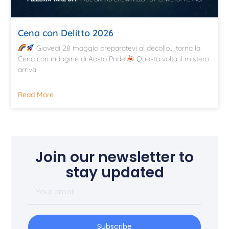
Cena con Delitto 2026
Giovedì 28 maggio preparatevi al decollo… torna la
Cena con indagine di Aosta Pride!
Questa volta il mistero
arriva
Read More
Join our newsletter to
stay updated
Subscribe