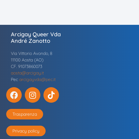
Arcigay Queer Vda
André Zanotto
Via Vittorio Avondo, 8
11100 Aosta (AO)
CF. 91073860073
aosta@arcigay.it
Pec
arcigayvda@pec.it
Trasparenza
Privacy policy