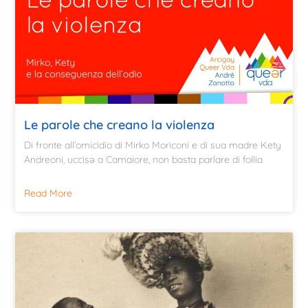
Le parole che creano la violenza
Di fronte all’omicidio di Mirko Moriconi e di sua madre Kety
Andreoni, uccisə a Camaiore, non basta parlare di follia
Read More