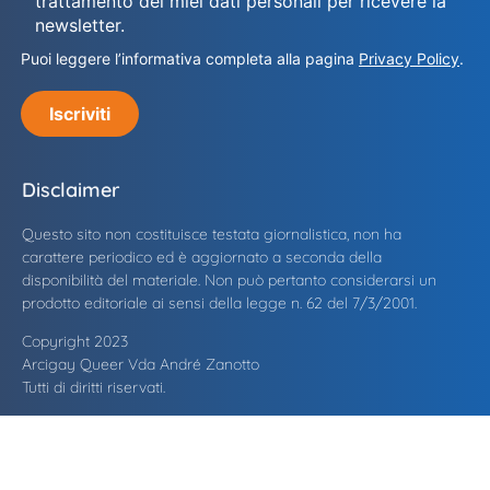
trattamento dei miei dati personali per ricevere la
newsletter.
Puoi leggere l’informativa completa alla pagina
Privacy Policy
.
Iscriviti
Disclaimer
Questo sito non costituisce testata giornalistica, non ha
carattere periodico ed è aggiornato a seconda della
disponibilità del materiale. Non può pertanto considerarsi un
prodotto editoriale ai sensi della legge n. 62 del 7/3/2001.
Copyright 2023
Arcigay Queer Vda André Zanotto
Tutti di diritti riservati.