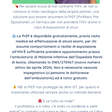
Per essere sicurə di non contrarre l’HIV, se non si
conosce lo stato sierologico dellə propriə partner, una
soluzione può essere assumere la PrEP (Profilassi Pre-
Eposizione): un farmaco per non prendere l’HIV anche in
caso di esposizione al virus!
La PrEP è disponibile gratuitamente, previa visita
medica ed effettuazione di alcuni esami, per chi
assume comportamenti a rischio di esposizione
all’HIV.È sufficiente prendere appuntamento presso
l’ambulatorio di Malattie Infettive dell’Ospedale Parini
di Aosta, chiamando lo 0165/270567 (nuovo numero
attivo da aprile 2024). Non è necessaria nessuna
impegnativa (ci pensano le dottoresse
dell’ambulatorio) ed è tutto gratuito.
NB: la PrEP non protegge da altre IST, per questo è
importante utilizzare sempre anche un metodo barriera!
E se tutto va male?
Il profilattico si è rotto, c’è stato un incidente e siete
entrat* in contatto con sangue altrui… non sapete se l’altra