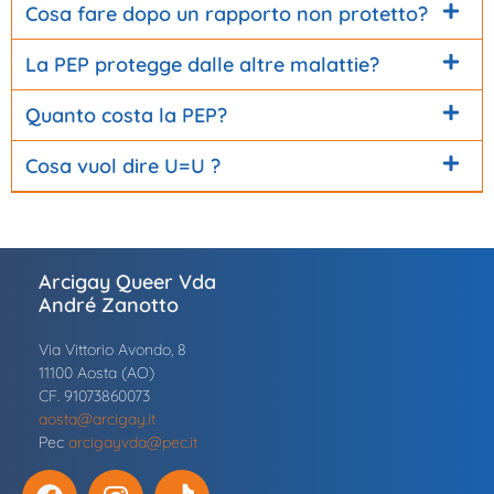
Cosa fare dopo un rapporto non protetto?
La PEP protegge dalle altre malattie?
Quanto costa la PEP?
Cosa vuol dire U=U ?
Arcigay Queer Vda
André Zanotto
Via Vittorio Avondo, 8
11100 Aosta (AO)
CF. 91073860073
aosta@arcigay.it
Pec
arcigayvda@pec.it