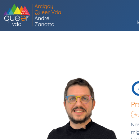
H
Pr
He
Nas
mig