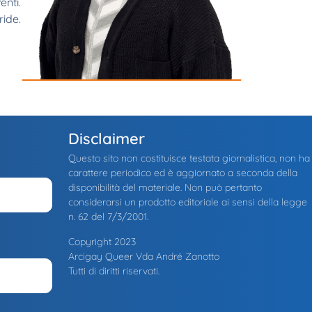
enti.
ride.
Disclaimer
Questo sito non costituisce testata giornalistica, non ha
carattere periodico ed è aggiornato a seconda della
disponibilità del materiale. Non può pertanto
considerarsi un prodotto editoriale ai sensi della legge
n. 62 del 7/3/2001.
Copyright 2023
Arcigay Queer Vda André Zanotto
Tutti di diritti riservati.