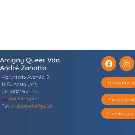
Arcigay Queer Vda
André Zanotto
Via Vittorio Avondo, 8
Trasparenz
11100 Aosta (AO)
CF. 91073860073
aosta@arcigay.it
Privacy poli
Pec
arcigayvda@pec.it
Cookies poli