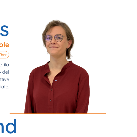
s
ole
/her
efila
o del
ttive
iale.
nd