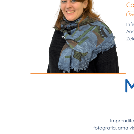
Co
Sh
Inf
Aos
Zel
Imprendito
fotografia, ama via