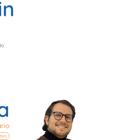
in
to
a
rio
him