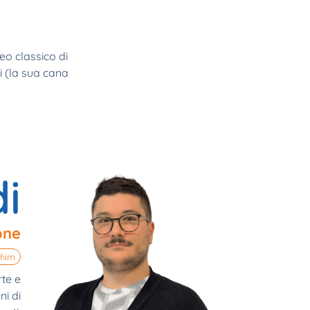
ceo classico di
i (la sua cana
i
one
him
te e
ni di