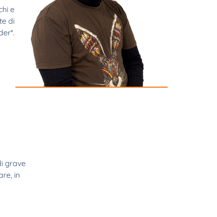
chi e
te di
er*.
di grave
re, in