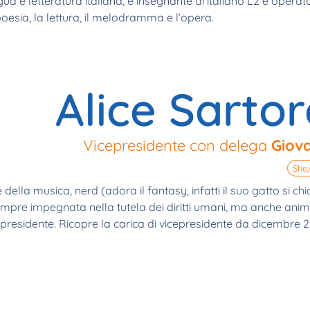
gua e letteratura italiana, è insegnante di italiano L2 e opera
poesia, la lettura, il melodramma e l’opera.
Alice Sartor
Vicepresidente con delega
Giov
She
della musica, nerd (adora il fantasy, infatti il suo gatto si c
pre impegnata nella tutela dei diritti umani, ma anche anim
epresidente. Ricopre la carica di vicepresidente da dicembre 