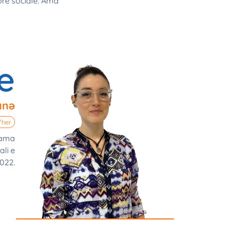
tore sociale. Ama
e
anə
/her
hiama
ali e
2022.