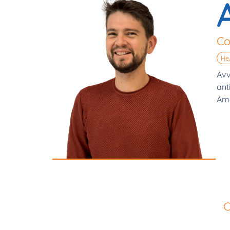
Co
He
Avv
ant
Ama
C