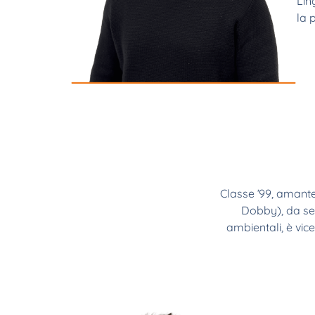
Lin
la 
Classe ’99, amante 
Dobby), da sem
ambientali, è vic