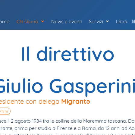
ome
Chi siamo
News e eventi
Servizi
Librə – l
Il direttivo
Giulio Gasperin
esidente con delega
Migrantə
/him
ce il 2 agosto 1984 tra le colline della Maremma toscana. D
rante, prima per studio a Firenze e a Roma, da 12 anni ad Aos