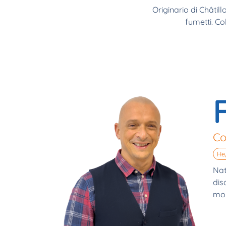
Originario di Châtil
fumetti. C
Co
He
Nat
dis
mon