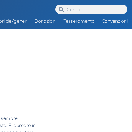
ibri de/generi
Donazioni
Tesseramento
Convenzioni
i
a sempre
ta. È laureato in