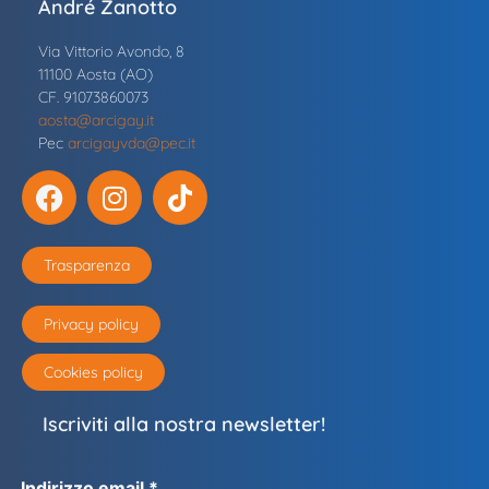
André Zanotto
Via Vittorio Avondo, 8
11100 Aosta (AO)
CF. 91073860073
aosta@arcigay.it
Pec
arcigayvda@pec.it
Trasparenza
Privacy policy
Cookies policy
Iscriviti alla nostra newsletter!
Indirizzo email *