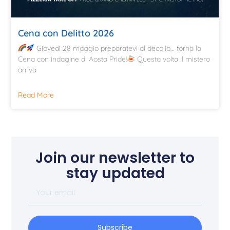
Cena con Delitto 2026
Giovedì 28 maggio preparatevi al decollo… torna la
Cena con indagine di Aosta Pride!
Questa volta il mistero
arriva
Read More
Join our newsletter to
stay updated
Subscribe