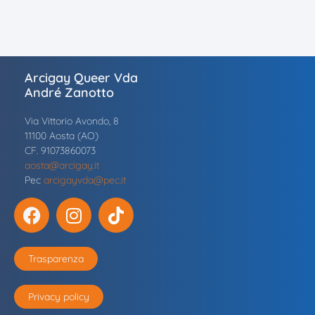
Arcigay Queer Vda
André Zanotto
Via Vittorio Avondo, 8
11100 Aosta (AO)
CF. 91073860073
aosta@arcigay.it
Pec
arcigayvda@pec.it
Trasparenza
Privacy policy