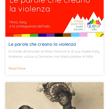
Le parole che creano la violenza
Di fronte all’omicidio di Mirko Moriconi e di sua madre Kety
Andreoni, uccisə a Camaiore, non basta parlare di follia
Read More