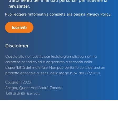
trattamento dei miei dati personali per ricevere la
newsletter.
Puoi leggere l’informativa completa alla pagina
Privacy Policy
.
Iscriviti
Disclaimer
Questo sito non costituisce testata giornalistica, non ha
carattere periodico ed è aggiornato a seconda della
disponibilità del materiale. Non può pertanto considerarsi un
prodotto editoriale ai sensi della legge n. 62 del 7/3/2001.
Copyright 2023
Arcigay Queer Vda André Zanotto
Tutti di diritti riservati.