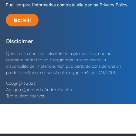
Puoi leggere l’informativa completa alla pagina
Privacy Policy
.
Iscriviti
Disclaimer
Questo sito non costituisce testata giornalistica, non ha
carattere periodico ed è aggiornato a seconda della
disponibilità del materiale. Non può pertanto considerarsi un
prodotto editoriale ai sensi della legge n. 62 del 7/3/2001.
Copyright 2023
Arcigay Queer Vda André Zanotto
Tutti di diritti riservati.