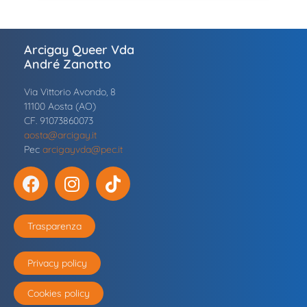
Arcigay Queer Vda
André Zanotto
Via Vittorio Avondo, 8
11100 Aosta (AO)
CF. 91073860073
aosta@arcigay.it
Pec
arcigayvda@pec.it
Trasparenza
Privacy policy
Cookies policy