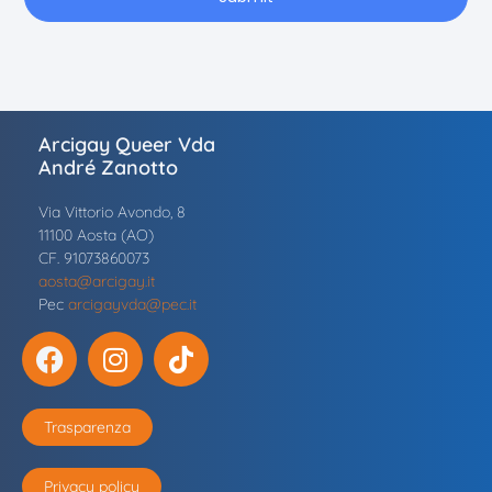
Arcigay Queer Vda
André Zanotto
Via Vittorio Avondo, 8
11100 Aosta (AO)
CF. 91073860073
aosta@arcigay.it
Pec
arcigayvda@pec.it
Trasparenza
Privacy policy