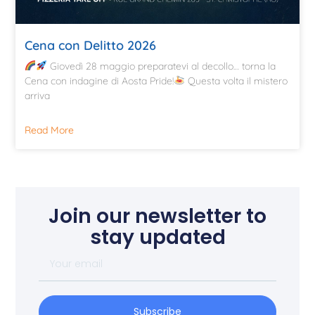
Cena con Delitto 2026
Giovedì 28 maggio preparatevi al decollo… torna la
Cena con indagine di Aosta Pride!
Questa volta il mistero
arriva
Read More
Join our newsletter to
stay updated
Subscribe