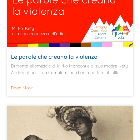
Le parole che creano la violenza
Di fronte all’omicidio di Mirko Moriconi e di sua madre Kety
Andreoni, uccisə a Camaiore, non basta parlare di follia
Read More