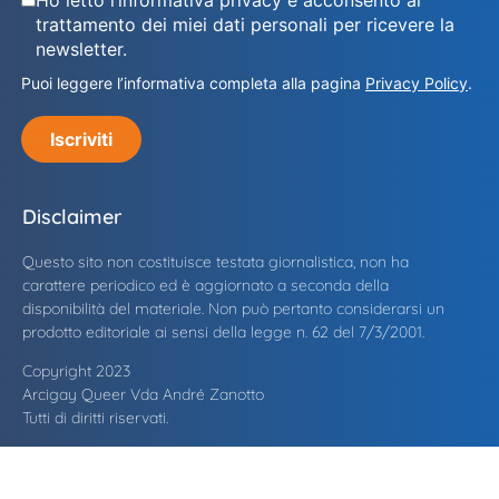
Ho letto l’informativa privacy e acconsento al
trattamento dei miei dati personali per ricevere la
newsletter.
Puoi leggere l’informativa completa alla pagina
Privacy Policy
.
Iscriviti
Disclaimer
Questo sito non costituisce testata giornalistica, non ha
carattere periodico ed è aggiornato a seconda della
disponibilità del materiale. Non può pertanto considerarsi un
prodotto editoriale ai sensi della legge n. 62 del 7/3/2001.
Copyright 2023
Arcigay Queer Vda André Zanotto
Tutti di diritti riservati.