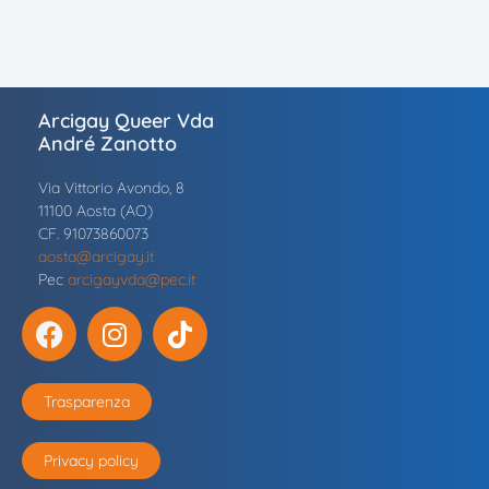
Arcigay Queer Vda
André Zanotto
Via Vittorio Avondo, 8
11100 Aosta (AO)
CF. 91073860073
aosta@arcigay.it
Pec
arcigayvda@pec.it
Trasparenza
Privacy policy