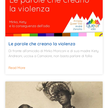
Le parole che creano la violenza
Di fronte all’omicidio di Mirko Moriconi e di sua madre Kety
Andreoni, uccisə a Camaiore, non basta parlare di follia
Read More