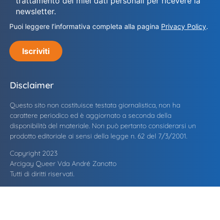
trattamento dei miei dati personali per ricevere la
newsletter.
Puoi leggere l’informativa completa alla pagina
Privacy Policy
.
Iscriviti
Disclaimer
Questo sito non costituisce testata giornalistica, non ha
carattere periodico ed è aggiornato a seconda della
disponibilità del materiale. Non può pertanto considerarsi un
prodotto editoriale ai sensi della legge n. 62 del 7/3/2001.
Copyright 2023
Arcigay Queer Vda André Zanotto
Tutti di diritti riservati.