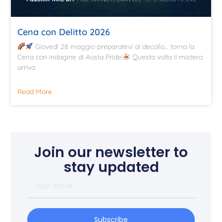
Cena con Delitto 2026
Giovedì 28 maggio preparatevi al decollo… torna la
Cena con indagine di Aosta Pride!
Questa volta il mistero
arriva
Read More
Join our newsletter to
stay updated
Subscribe