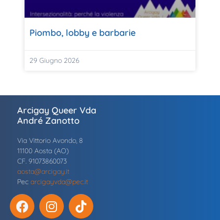
Piombo, lobby e barbarie
29 Giugno 2026
Arcigay Queer Vda
André Zanotto
Via Vittorio Avondo, 8
11100 Aosta (AO)
CF. 91073860073
aosta@arcigay.it
Pec
arcigayvda@pec.it