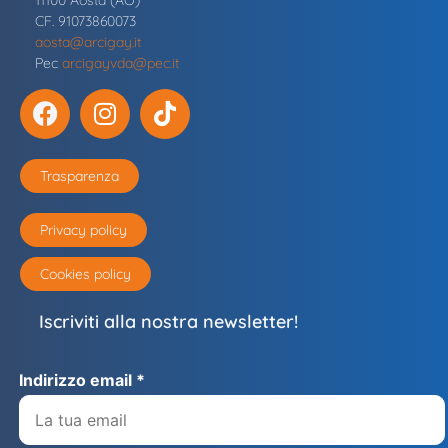
11100 Aosta (AO)
CF. 91073860073
aosta@arcigay.it
Pec
arcigayvda@pec.it
Trasparenza
Privacy policy
Cookies policy
Iscriviti alla nostra newsletter!
Indirizzo email *