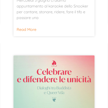
Mercoledì 3 giugno ci diamo
appuntamento al karaoke dello Snooker
per cantare, stonare, ridere, fare il tifo e
passare una
Read More