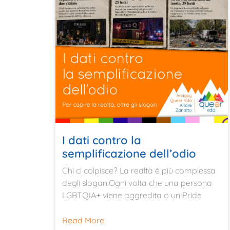
I dati contro la
semplificazione dell’odio
Chi ci colpisce? La realtà è più complessa
degli slogan.Ogni volta che una persona
LGBTQIA+ viene aggredita o un Pride
Read More