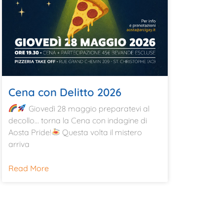
Cena con Delitto 2026
Giovedì 28 maggio preparatevi al
decollo… torna la Cena con indagine di
Aosta Pride!
Questa volta il mistero
arriva
Read More