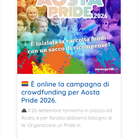
È online la campagna di
crowdfunding per Aosta
Pride 2026.
Il 26 settembre torniamo in piazza ad
Aosta, e per farcela abbiamo bisogno di
te. Organizzare un Pride in