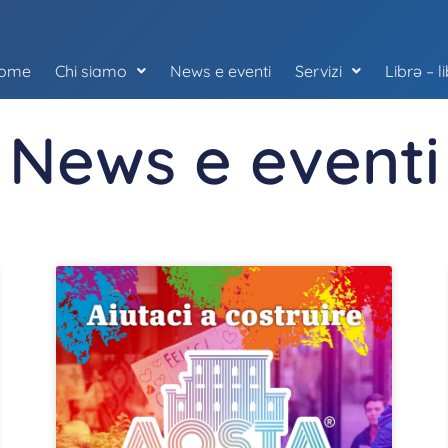
ome
Chi siamo
News e eventi
Servizi
Librə – l
News e eventi