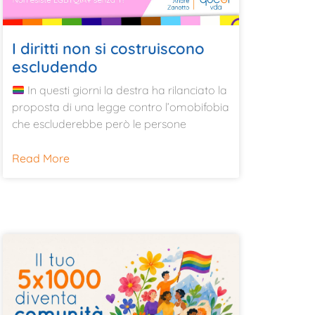
I diritti non si costruiscono
escludendo
In questi giorni la destra ha rilanciato la
proposta di una legge contro l’omobifobia
che escluderebbe però le persone
Read More