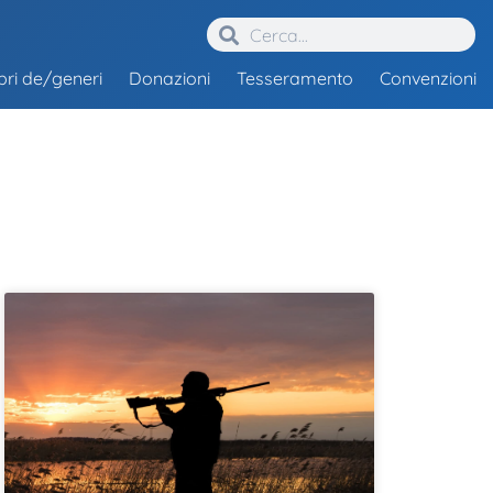
ibri de/generi
Donazioni
Tesseramento
Convenzioni