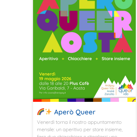
Aperò Queer
Venerdì torna il nostro appuntamento
mensile: un aperitivo per stare insieme,
fare due chiacchiere e ritagliarsi uno