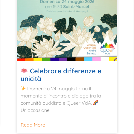
Celebrare differenze e
unicità
Domenica 24 maggio torna il
momento di incontro e dialogo tra la
comunità buddista e Queer VdA.
Un’occasione
Read More