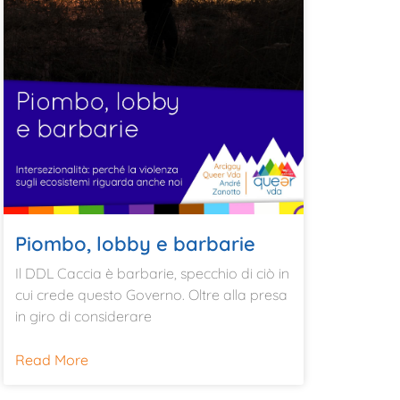
Piombo, lobby e barbarie
Il DDL Caccia è barbarie, specchio di ciò in
cui crede questo Governo. Oltre alla presa
in giro di considerare
Read More