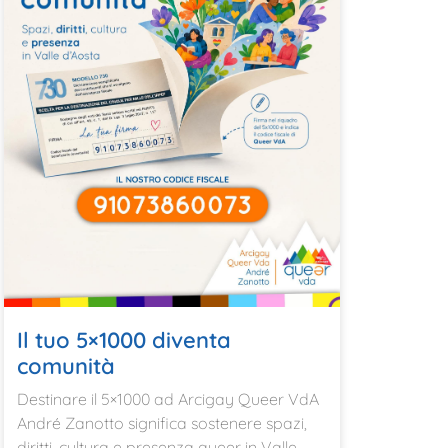
Il tuo 5×1000 diventa
comunità
Destinare il 5×1000 ad Arcigay Queer VdA
André Zanotto significa sostenere spazi,
diritti, cultura e presenza queer in Valle