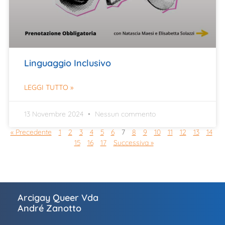
Linguaggio Inclusivo
LEGGI TUTTO »
13 Novembre 2024
Nessun commento
« Precedente
1
2
3
4
5
6
7
8
9
10
11
12
13
14
15
16
17
Successiva »
Arcigay Queer Vda
André Zanotto