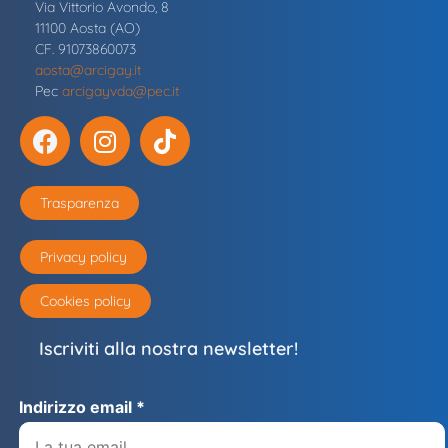
Via Vittorio Avondo, 8
11100 Aosta (AO)
CF. 91073860073
aosta@arcigay.it
Pec
arcigayvda@pec.it
Trasparenza
Privacy policy
Cookies policy
Iscriviti alla nostra newsletter!
Indirizzo email *