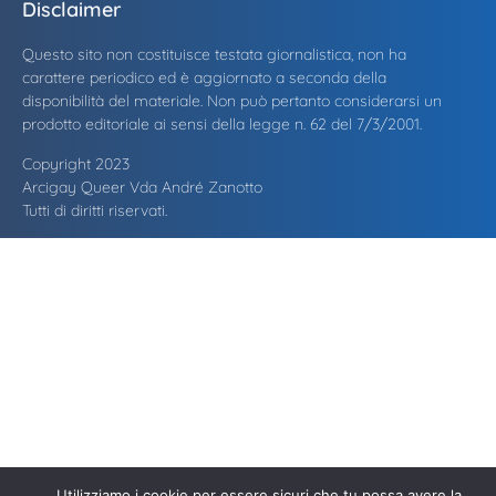
Disclaimer
Questo sito non costituisce testata giornalistica, non ha
carattere periodico ed è aggiornato a seconda della
disponibilità del materiale. Non può pertanto considerarsi un
prodotto editoriale ai sensi della legge n. 62 del 7/3/2001.
Copyright 2023
Arcigay Queer Vda André Zanotto
Tutti di diritti riservati.
Utilizziamo i cookie per essere sicuri che tu possa avere la