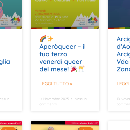
Arci
Aperòqueer – il
d’Ao
tuo terzo
Arc
glia
venerdì queer
Vda
del mese!
Zan
LEGGI TUTTO »
LEGGI
essun
14 Novembre 2025
Nessun
10 Nov
commento
commen