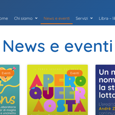
ome
Chi siamo
News e eventi
Servizi
Librə – l
News e eventi
Eventi
Eventi