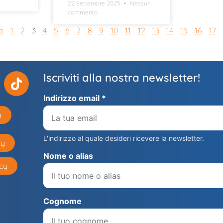
22 Settembre 2025
Nessun
commento
e
1
2
3
4
5
6
7
8
9
10
11
12
13
14
15
16
17
Iscriviti alla nostra newsletter!
Indirizzo email *
a
L'indirizzo al quale desideri ricevere la newsletter.
cy
Nome o alias
cy
Cognome