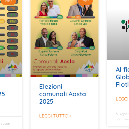
Post
Post
Al f
Glo
Floti
Elezioni
25
comunali Aosta
LEGGI
2025
31 Agos
LEGGI TUTTO »
commen
essun