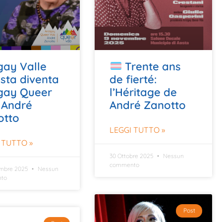
gay Valle
Trente ans
sta diventa
de fierté:
igay Queer
l’Héritage de
 André
André Zanotto
otto
LEGGI TUTTO »
 TUTTO »
30 Ottobre 2025
Nessun
commento
embre 2025
Nessun
to
Post