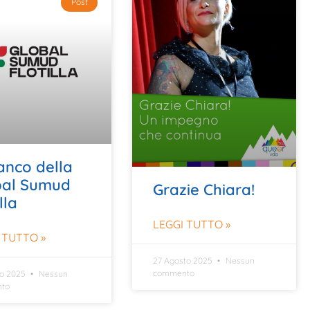
Post
ianco della
bal Sumud
Grazie Chiara!
lla
LEGGI TUTTO »
 TUTTO »
27 Agosto 2025
Nessun
commento
to 2025
Nessun
to