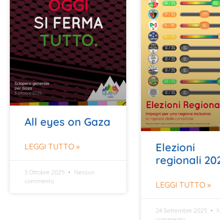
All eyes on Gaza
Elezioni
LEGGI TUTTO »
regionali 20
3 Ottobre 2025
Nessun
commento
LEGGI TUTTO »
24 Settembre 2025
N
commento