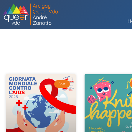
H
Post