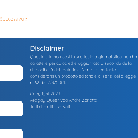
Successiva »
Disclaimer
Questo sito non costituisce testata giornalistica, non ha
carattere periodico ed è aggiornato a seconda della
disponibilità del materiale. Non può pertanto
considerarsi un prodotto editoriale ai sensi della legge
n. 62 del 7/3/2001.
Copyright 2023
Arcigay Queer Vda André Zanotto
Tutti di diritti riservati.