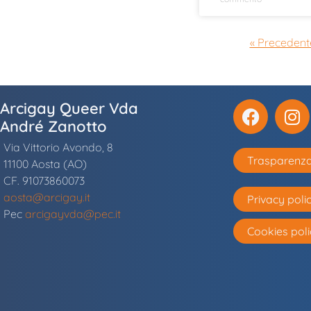
« Precedent
Arcigay Queer Vda
André Zanotto
Via Vittorio Avondo, 8
Trasparenz
11100 Aosta (AO)
CF. 91073860073
aosta@arcigay.it
Privacy poli
Pec
arcigayvda@pec.it
Cookies poli