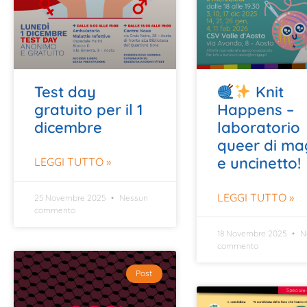
Test day
Knit
gratuito per il 1
Happens –
dicembre
laboratorio
queer di ma
e uncinetto!
LEGGI TUTTO »
LEGGI TUTTO »
25 Novembre 2025
Nessun
commento
18 Novembre 2025
N
commento
Post