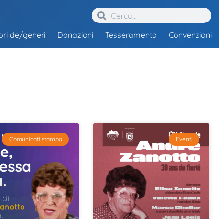
ibri de/generi
Donazioni
Tesseramento
Convenzioni
Comunicati stampa
Eventi