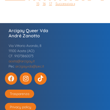
15
16
17
Successiva »
Arcigay Queer Vda
André Zanotto
Via Vittorio Avondo, 8
11100 Aosta (AO)
CF. 91073860073
aosta@arcigay.it
Pec
arcigayvda@pec.it
Trasparenza
Privacy policy