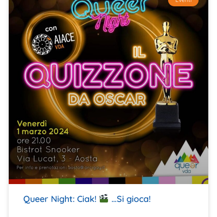
Queer Night: Ciak!
…Si gioca!