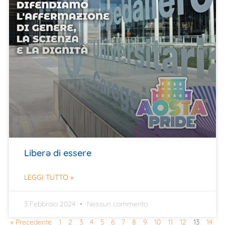
Liberə di essere
LEGGI TUTTO »
3 Febbraio 2024
Nessun commento
« Precedente
1
2
3
4
5
6
7
8
9
10
11
12
13
14