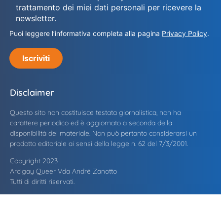
trattamento dei miei dati personali per ricevere la
newsletter.
Puoi leggere l’informativa completa alla pagina
Privacy Policy
.
Iscriviti
Disclaimer
Questo sito non costituisce testata giornalistica, non ha
carattere periodico ed è aggiornato a seconda della
disponibilità del materiale. Non può pertanto considerarsi un
prodotto editoriale ai sensi della legge n. 62 del 7/3/2001.
Copyright 2023
Arcigay Queer Vda André Zanotto
Tutti di diritti riservati.