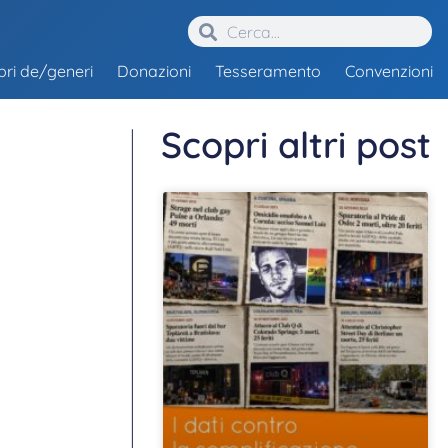
ibri de/generi
Donazioni
Tesseramento
Convenzioni
Scopri altri post