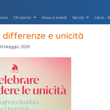
ome
Chi siamo
News e eventi
Servizi
Librə – l
differenze e unicità
13 Maggio, 2026