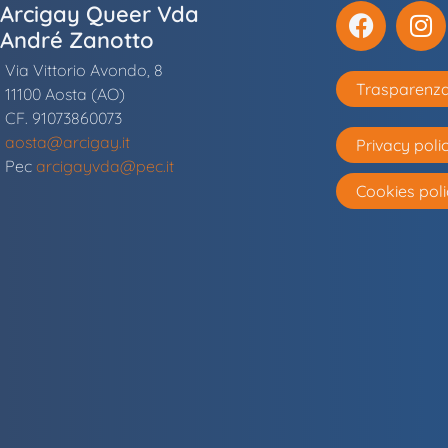
Arcigay Queer Vda
André Zanotto
Via Vittorio Avondo, 8
Trasparenz
11100 Aosta (AO)
CF. 91073860073
aosta@arcigay.it
Privacy poli
Pec
arcigayvda@pec.it
Cookies poli