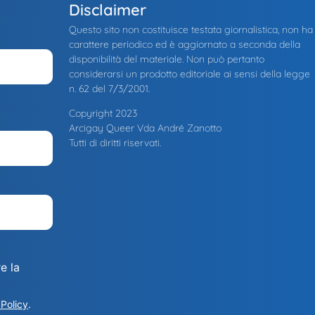
Disclaimer
Questo sito non costituisce testata giornalistica, non ha
carattere periodico ed è aggiornato a seconda della
disponibilità del materiale. Non può pertanto
considerarsi un prodotto editoriale ai sensi della legge
n. 62 del 7/3/2001.
Copyright 2023
Arcigay Queer Vda André Zanotto
Tutti di diritti riservati.
e la
 Policy
.