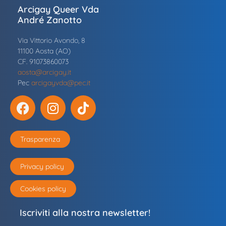
Arcigay Queer Vda
André Zanotto
Via Vittorio Avondo, 8
11100 Aosta (AO)
CF. 91073860073
aosta@arcigay.it
Pec
arcigayvda@pec.it
Trasparenza
Privacy policy
Cookies policy
Iscriviti alla nostra newsletter!