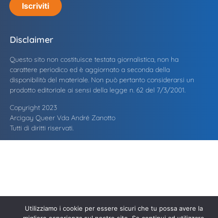
Iscriviti
Disclaimer
Questo sito non costituisce testata giornalistica, non ha
carattere periodico ed è aggiornato a seconda della
disponibilità del materiale. Non può pertanto considerarsi un
prodotto editoriale ai sensi della legge n. 62 del 7/3/2001.
Copyright 2023
Arcigay Queer Vda André Zanotto
Tutti di diritti riservati.
Utilizziamo i cookie per essere sicuri che tu possa avere la