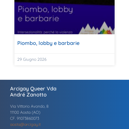
Piombo, lobby e barbarie
29 Giugno 2026
Arcigay Queer Vda
André Zanotto
Via Vittorio Avondo, 8
11100 Aosta (AO)
CF. 91073860073
aosta@arcigay.it