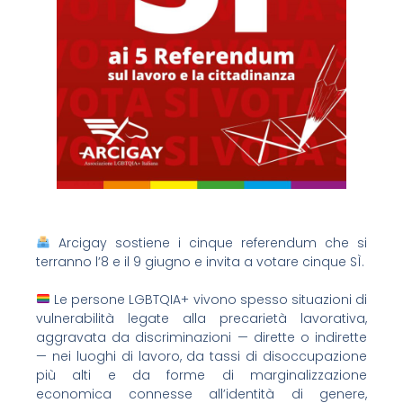
Arcigay sostiene i cinque referendum che si
terranno l’8 e il 9 giugno e invita a votare cinque SÌ.
Le persone LGBTQIA+ vivono spesso situazioni di
vulnerabilità legate alla precarietà lavorativa,
aggravata da discriminazioni — dirette o indirette
— nei luoghi di lavoro, da tassi di disoccupazione
più alti e da forme di marginalizzazione
economica connesse all’identità di genere,