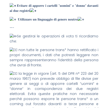
𝐄𝐯𝐢𝐭𝐚𝐫𝐞 𝐝𝐢 𝐚𝐩𝐩𝐨𝐫𝐫𝐞 𝐢 𝐜𝐚𝐫𝐭𝐞𝐥𝐥𝐢 “𝐮𝐨𝐦𝐢𝐧𝐢” 𝐞 “𝐝𝐨𝐧𝐧𝐞” 𝐝𝐚𝐯𝐚𝐧𝐭𝐢
𝐚𝐢 𝐝𝐮𝐞 𝐫𝐞𝐠𝐢𝐬𝐭𝐫𝐢
𝐔𝐭𝐢𝐥𝐢𝐳𝐳𝐚𝐫𝐞 𝐮𝐧 𝐥𝐢𝐧𝐠𝐮𝐚𝐠𝐠𝐢𝐨 𝐝𝐢 𝐠𝐞𝐧𝐞𝐫𝐞 𝐧𝐞𝐮𝐭𝐫𝐨
—-
Se gestirai le operazioni di voto ti ricordiamo
che:
non tutte le persone trans* hanno rettificato i
propri documenti, i dati che potresti leggere non
sempre rappresenteranno l’identità della persona
che avrai di fronte;
la legge in vigore (art. 5 del DPR n° 223 del 20
marzo 1967) non prevede obbligo di file divise per
genere ai seggi o di apporre cartelli “uomini” e
“donne” in corrispondenza dei due registri
elettorali. Evita queste pratiche non necessarie
perché possono esporre le persone trans* a un
coming out forzato davanti a terze persone e