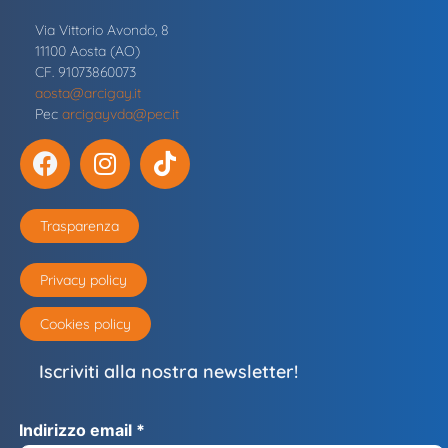
Via Vittorio Avondo, 8
11100 Aosta (AO)
CF. 91073860073
aosta@arcigay.it
Pec
arcigayvda@pec.it
Trasparenza
Privacy policy
Cookies policy
Iscriviti alla nostra newsletter!
Indirizzo email *