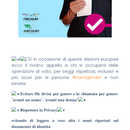
In occasione di queste elezioni europee
ecco il nostro appello a chi si occuperà delle
operazioni di voto, per seggi rispettosi, inclusivi e
più sicuri per le persone
#transgender
e non
binarie:
𝐄𝐯𝐢𝐭𝐚𝐫𝐞 𝐟𝐢𝐥𝐞 𝐝𝐢𝐯𝐢𝐬𝐞 𝐩𝐞𝐫 𝐠𝐞𝐧𝐞𝐫𝐞 𝐞 𝐥𝐚 𝐜𝐡𝐢𝐚𝐦𝐚𝐭𝐚 𝐩𝐞𝐫 𝐠𝐞𝐧𝐞𝐫𝐞:
“𝐚𝐯𝐚𝐧𝐭𝐢 𝐮𝐧 𝐮𝐨𝐦𝐨”, “𝐚𝐯𝐚𝐧𝐭𝐢 𝐮𝐧𝐚 𝐝𝐨𝐧𝐧𝐚”
𝐑𝐢𝐬𝐩𝐞𝐭𝐭𝐚𝐫𝐞 𝐥𝐚 𝐏𝐫𝐢𝐯𝐚𝐜𝐲
𝐞𝐯𝐢𝐭𝐚𝐧𝐝𝐨 𝐝𝐢 𝐥𝐞𝐠𝐠𝐞𝐫𝐞 𝐚 𝐯𝐨𝐜𝐞 𝐚𝐥𝐭𝐚 𝐢 𝐧𝐨𝐦𝐢 𝐫𝐢𝐩𝐨𝐫𝐭𝐚𝐭𝐢 𝐬𝐮𝐥
𝐝𝐨𝐜𝐮𝐦𝐞𝐧𝐭𝐨 𝐝𝐢 𝐢𝐝𝐞𝐧𝐭𝐢𝐭𝐚̀