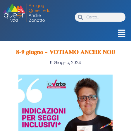
𝟖-𝟗 𝐠𝐢𝐮𝐠𝐧𝐨 – 𝐕𝐎𝐓𝐈𝐀𝐌𝐎 𝐀𝐍𝐂𝐇𝐄 𝐍𝐎𝐈!
5 Giugno, 2024