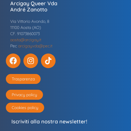
Arcigay Queer Vda
André Zanotto
Via Vittorio Avondo, 8
11100 Aosta (AO)
CF. 91073860073
aosta@arcigay.it
Pec
arcigayvda@pec.it
Trasparenza
Privacy policy
Cookies policy
Iscriviti alla nostra newsletter!