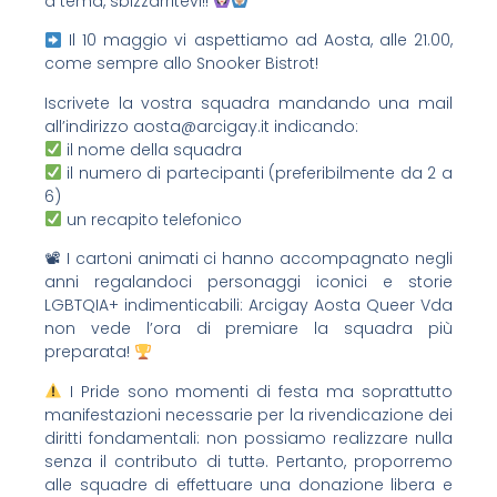
a tema, sbizzarritevi!!
Il 10 maggio vi aspettiamo ad Aosta, alle 21.00,
come sempre allo Snooker Bistrot!
Iscrivete la vostra squadra mandando una mail
all’indirizzo aosta@arcigay.it indicando:
il nome della squadra
il numero di partecipanti (preferibilmente da 2 a
6)
un recapito telefonico
📽 I cartoni animati ci hanno accompagnato negli
anni regalandoci personaggi iconici e storie
LGBTQIA+ indimenticabili: Arcigay Aosta Queer Vda
non vede l’ora di premiare la squadra più
preparata!
I Pride sono momenti di festa ma soprattutto
manifestazioni necessarie per la rivendicazione dei
diritti fondamentali: non possiamo realizzare nulla
senza il contributo di tuttə. Pertanto, proporremo
alle squadre di effettuare una donazione libera e