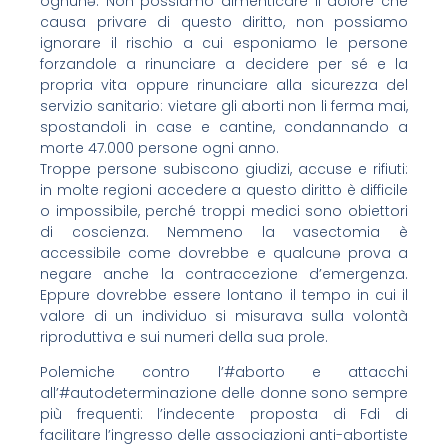
ognunə. Non possiamo dimenticare il dolore che
causa privare di questo diritto, non possiamo
ignorare il rischio a cui esponiamo le persone
forzandole a rinunciare a decidere per sé e la
propria vita oppure rinunciare alla sicurezza del
servizio sanitario: vietare gli aborti non li ferma mai,
spostandoli in case e cantine, condannando a
morte 47.000 persone ogni anno.
Troppe persone subiscono giudizi, accuse e rifiuti:
in molte regioni accedere a questo diritto è difficile
o impossibile, perché troppi medici sono obiettori
di coscienza. Nemmeno la vasectomia è
accessibile come dovrebbe e qualcunə prova a
negare anche la contraccezione d’emergenza.
Eppure dovrebbe essere lontano il tempo in cui il
valore di un individuo si misurava sulla volontà
riproduttiva e sui numeri della sua prole.
Polemiche contro l’#aborto e attacchi
all’#autodeterminazione delle donne sono sempre
più frequenti: l’indecente proposta di Fdi di
facilitare l’ingresso delle associazioni anti-abortiste