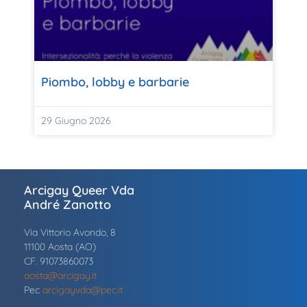
Piombo, lobby e barbarie
29 Giugno 2026
Arcigay Queer Vda
André Zanotto
Via Vittorio Avondo, 8
11100 Aosta (AO)
CF. 91073860073
aosta@arcigay.it
Pec
arcigayvda@pec.it