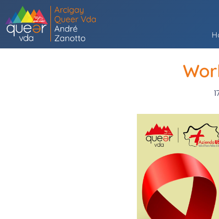
H
Wor
1