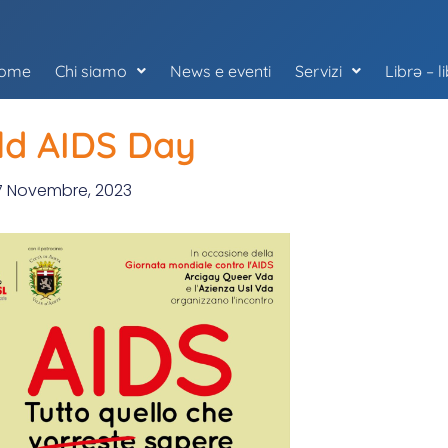
ome
Chi siamo
News e eventi
Servizi
Librə – l
ld AIDS Day
7 Novembre, 2023