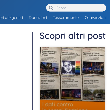
ibri de/generi
Donazioni
Tesseramento
Convenzioni
Scopri altri post