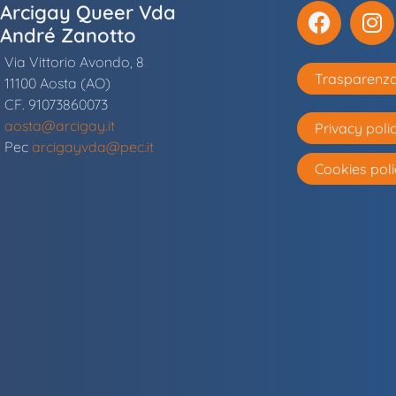
Arcigay Queer Vda
André Zanotto
Via Vittorio Avondo, 8
Trasparenz
11100 Aosta (AO)
CF. 91073860073
aosta@arcigay.it
Privacy poli
Pec
arcigayvda@pec.it
Cookies poli