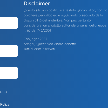
Disclaimer
Questo sito non costituisce testata giornalistica, non ha
carattere periodico ed è aggiornato a seconda della
disponibilità del materiale. Non può pertanto
considerarsi un prodotto editoriale ai sensi della legge
n. 62 del 7/3/2001.
Copyright 2023
Arcigay Queer Vda André Zanotto
Tutti di diritti riservati.
e la
 Policy
.